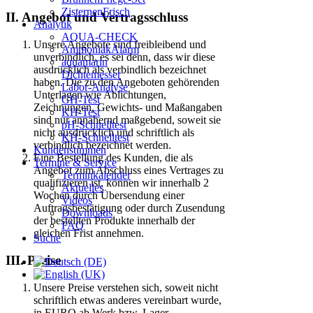
ZisternenFrisch
II. Angebot und Vertragsschluss
Analytik
AQUA-CHECK
Unsere Angebote sind freibleibend und
AmmoniakAlarm
unverbindlich, es sei denn, dass wir diese
aquamarin
ausdrücklich als verbindlich bezeichnet
Dichtemesser
haben. Die zu den Angeboten gehörenden
Labor-Analyse
Unterlagen wie Ablichtungen,
GH-Test
Zeichnungen, Gewichts- und Maßangaben
KH-Test
sind nur annähernd maßgebend, soweit sie
pH-Schnelltest
nicht ausdrücklich und schriftlich als
KH-Schnelltest
verbindlich bezeichnet werden.
Kundenstimmen
Eine Bestellung des Kunden, die als
Termine & Service
Angebot zum Abschluss eines Vertrages zu
Terminkalender
qualifizieren ist, können wir innerhalb 2
Aktuelles
Wochen durch Übersendung einer
Videos
Auftragsbestätigung oder durch Zusendung
Downloads
der bestellten Produkte innerhalb der
FAQ
gleichen Frist annehmen.
Suche
III. Preise
Unsere Preise verstehen sich, soweit nicht
schriftlich etwas anderes vereinbart wurde,
in EURO ab Werk bzw. Lager.