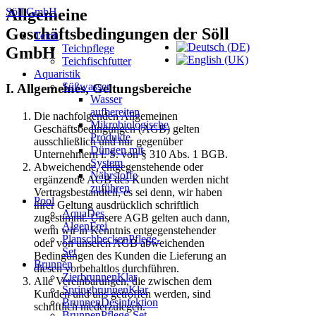
Söll GmbH
Allgemeine
Geschäftsbedingungen der Söll
Teich
Teichpflege
GmbH
Teichfischfutter
Aquaristik
Süßwasser
I. Allgemeines, Geltungsbereiche
Wasser
aufbereiten
Die nachfolgenden Allgemeinen
Mikrobiologische
Geschäftsbedingungen (AGB) gelten
Produkte
ausschließlich und nur gegenüber
Düngen mit
Unternehmern i. S. von § 310 Abs. 1 BGB.
System
Abweichende, entgegenstehende oder
Nährstoffe
ergänzende AGB des Kunden werden nicht
zuführen
Vertragsbestandteil, es sei denn, wir haben
Pool
ihrer Geltung ausdrücklich schriftlich
AquaDes
zugestimmt. Unsere AGB gelten auch dann,
AlgenFrei
wenn wir in Kenntnis entgegenstehender
PlanschbeckenPflege-
oder von unseren AGB abweichenden
Set
Bedingungen des Kunden die Lieferung an
Brunnen
diesen vorbehaltlos durchführen.
ZierbrunnenKlar
Alle Vereinbarungen, die zwischen dem
SpringbrunnenKlar
Kunden und uns getroffen werden, sind
BrunnenDesinfektion
schriftlich niederzulegen.
BrunnenPflege-Set