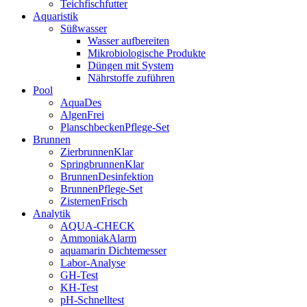
Teichfischfutter
Aquaristik
Süßwasser
Wasser aufbereiten
Mikrobiologische Produkte
Düngen mit System
Nährstoffe zuführen
Pool
AquaDes
AlgenFrei
PlanschbeckenPflege-Set
Brunnen
ZierbrunnenKlar
SpringbrunnenKlar
BrunnenDesinfektion
BrunnenPflege-Set
ZisternenFrisch
Analytik
AQUA-CHECK
AmmoniakAlarm
aquamarin Dichtemesser
Labor-Analyse
GH-Test
KH-Test
pH-Schnelltest