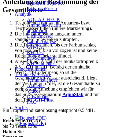
Anleitung zur Bestimmung der
BrunnenPflege-Set
ZisternenFrisch
Gesamthärte
Analytik
AQUA-CHECK
Teströhrchen mit 20 ml Aquarien- bzw.
AmmoniakAlarm
Teichwasser füllen (untere Markierung).
aquamarin
Die Indikatorlösung langsam unter
Dichtemesser
ständigem Schwenken zutropfen.
Labor-Analyse
Die Tropfen zählen, bis der Farbumschlag
GH-Test
von rosa nach blau vollzogen ist und keine
KH-Test
Rückfärbung mehr stattfindet.
pH-Schnelltest
Auswertung: Anzahl der Indikatortropfen x
KH-Schnelltest
0,5 = GH in °dH. Beträgt der ermittelte
Kundenstimmen
Wert 5 °dH oder mehr, so ist die
Termine & Service
Gesamthärte im Wasser ausreichend. Liegt
Terminkalender
der Wert unter 5 °dH, ist die Gesamthärte zu
Aktuelles
gering. Zur Anhebung empfehlen wir für
Videos
das Süßwasseraquarium
AquaStab
und für
Downloads
den Teich
GH-Plus
.
FAQ
Suche
Ein Tropfen Indikatorlösung entspricht 0,5 °dH.
Reichweite
Art.-Nr.
bis 70 Tests
81358
Haben Sie