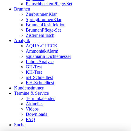
PlanschbeckenPflege-Set
Brunnen
ZierbrunnenKlar
SpringbrunnenKlar
BrunnenDesinfektion
BrunnenPflege-Set
ZisternenFrisch
Analytik
AQUA-CHECK
AmmoniakAlarm
aquamarin Dichtemesser
Labor-Analyse
GH-Test
KH-Test
pH-Schnelltest
KH-Schnelltest
Kundenstimmen
Termine & Service
Terminkalender
Aktuelles
Videos
Downloads
FAQ
Suche