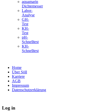
aquamarin
Dichtemesser
Labor-
Analyse
GH-
Test
KH-
Test
pH-
Schnelltest
KH-
Schnelltest
Home
Über Söll
Karriere
AGB
Impressum
Datenschutzerklärung
Log in