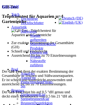
Söll GmbH
GH-Test
Teich
Tröpfchentest für Aquarien und
Teichpflege
Gartenteiche
Teichfischfutter
Aquaristik
Süßwasser
Wasser
aufbereiten
Zur exakten Bestimmung der Gesamthärte
Mikrobiologische
(GH)
Produkte
Schnell und kinderleicht
Düngen mit
Ausreichend für bis zu 70 Einzelmessungen
System
Nährstoffe
zuführen
Pool
Der
GH-Test
dient der exakten Bestimmung der
AquaDes
Gesamthärte in Teichen und Süßwasseraquarien.
AlgenFrei
Er ist schnell und kinderleicht anzuwenden und
PlanschbeckenPflege-
ausreichend für bis zu 70 Einzelmessungen.
Set
Brunnen
Der
GH-Test
misst bis auf 0,5 °dH genau und
ZierbrunnenKlar
deckt einen Messbereich von 0,5 bis 21 °dH ab.
SpringbrunnenKlar
BrunnenDesinfektion