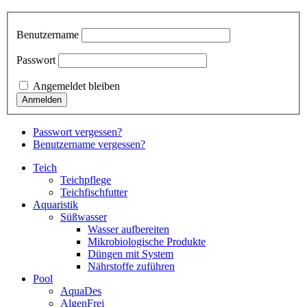
Benutzername
Passwort
Angemeldet bleiben
Passwort vergessen?
Benutzername vergessen?
Teich
Teichpflege
Teichfischfutter
Aquaristik
Süßwasser
Wasser aufbereiten
Mikrobiologische Produkte
Düngen mit System
Nährstoffe zuführen
Pool
AquaDes
AlgenFrei